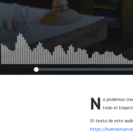
N
o podemos crec
todo el trayec
El texto de este aud
https://buenasnueva