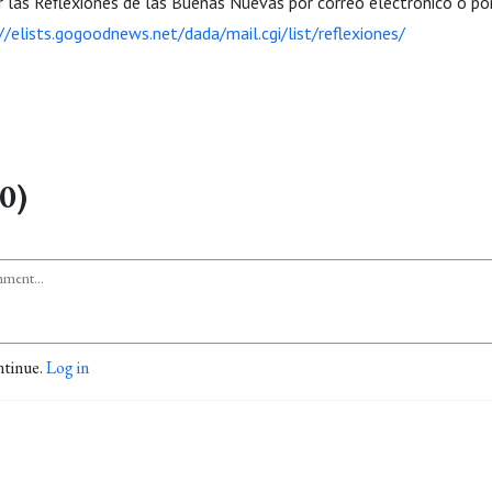
ir las Reflexiones de las Buenas Nuevas por correo electrónico o p
//elists.gogoodnews.net/dada/mail.cgi/list/reflexiones/
0)
ntinue.
Log in