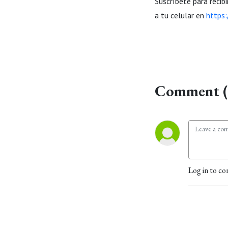
Suscríbete para recib
a tu celular en
https:
Comment (
Log in to co