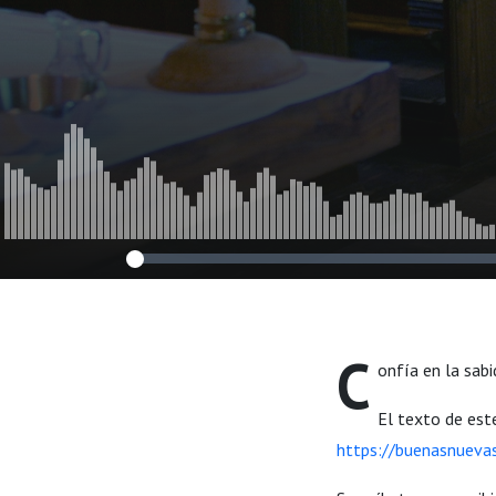
C
onfía en la sabi
El texto de est
https://buenasnueva